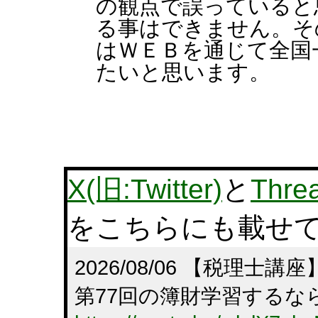
の観点で誤っていると
る事はできません。そ
はＷＥＢを通じて全国
たいと思います。
X(旧:Twitter)
と
Thre
をこちらにも載せ
2026/08/06 【税理
第77回の簿財学習するな