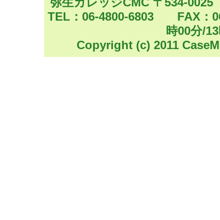
弥生カレッジCMC 〒534-002
あげます。
TEL：06-4800-6803 FAX
超直前ではありますが、
時00分/1
期間限定公開します
Copyright (c) 2011 CaseM
簿記論 超直前確認（聴
問研究会で追い込もう
特殊商品売買
https:/
在外支店
https://youtu.
2026/07/29 【動画
最後の日曜日何しよう？
ファイナルノート作戦で
8/2（日）11：00～YOU