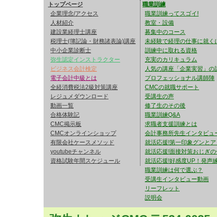
トップページ
職業訓練
「会社法・民法・憲法＋過
企業理念/アクセス
職業訓練ってスゴイ!
人材紹介
教室・設備
最強講座 22,000円が 8
建設業経理士講座
募集中のコース
税理士(簿記論・財務諸表論)講座
未経験で経理の仕事に就く
https://youtu.be/j968GoZW
中小企業診断士
訓練中に取れる資格
弥生認定インストラクター
充実のカリキュラム
ビジネス会計検定
人気の講座「企業実習」の
2026/08/03 【直前
電子会計中級とは
プロフェッショナル講師陣
全経消費税法2級対策講座
CMCの就職サポート
建設業経理士1級の直前
レジュメダウンロード
受講生の声
動画一覧
修了生のその後
セットをリリースしまし
合格体験記
職業訓練Q&A
CMC掲示板
求職者支援訓練とは
CMCオンラインショップ
会計事務所先生インタビュ
インプットの部分は不要
有限会社ケースメソッド
就活応援!第一印象グンとア
youtubeチャンネル
就活応援!面接対策おじぎの
https://youtu.be/oCJWWz
資格試験年間スケジュール
就活応援!好感度UP！発声練
職業訓練は何で選ぶ？
受講生インタビュー動画
2026/08/02 【動画
リーフレット
説明会
論点も多く、講師横山の