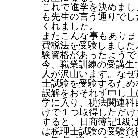
これで進学を決めまし
も先生の言う通りでし
くれました。
またこんな事もありま
費税法を受験しました
験資格があったようで
今、職業訓練の受講生
人が沢山います。なぜ
士試験を受験するため
誤解をおそれず申し上
学に入り、税法関連科
けで１つ取得しただけ
すると、日商簿記1級
は税理士試験の受験資