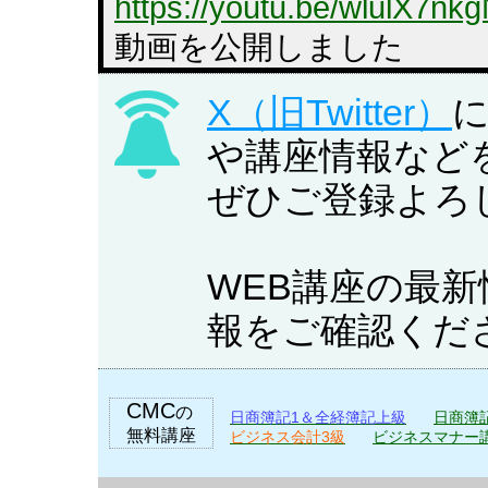
https://youtu.be/wlulX7nk
動画を公開しました
X（旧Twitter）
2026/08/04 【簿財】
や講座情報など
冊プレゼント（先着30名
ぜひご登録よろ
税理士 簿記論・財務諸
まりました。
WEB講座の最
早めに学習したい方に朗
報をご確認くだ
ります。
https://youtu.be/QIjqehjW
CMC
の
日商簿記1＆全経簿記上級
日商簿
2026/08/04 【キャ
無料講座
ビジネス会計3級
ビジネスマナー
講座の早割キャンペーン