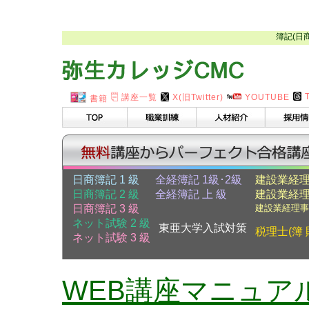
簿記(日
講座一覧
X(旧Twitter)
YOUTUBE
書籍
日商簿記 1 級
全経簿記 1級･2級
建設業経理
日商簿記 2 級
全経簿記 上 級
建設業経理
日商簿記 3 級
建設業経理事
ネット試験 2 級
東亜大学入試対策
税理士(簿 
ネット試験 3 級
WEB講座マニュア