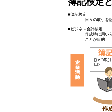
簿記検定
■簿記検定
日々の取引を記録し
■ビジネス会計検
作成時に用いられた
ことが目的