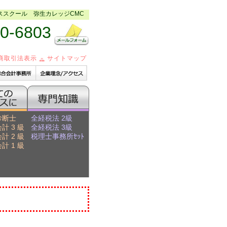
ススクール 弥生カレッジCMC
0-6803
商取引法表示
サイトマップ
診断士
全経税法 2級
計 3 級
全経税法 3級
計 2 級
税理士事務所ｾｯﾄ
計 1 級