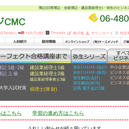
簿記(日商簿記・全経簿記・建設業経理士)・弥生のビジネ
06-480
Threads
旧Twitter)
YOUTUBE
掲示板
ダウンロード
特定
中小企業
記 1級･2級
建設業経理士1級
弥生ｲﾝｽﾄﾗｸﾀｰ(会計)
ビジネス会
弥生ｲﾝｽﾄﾗｸﾀｰ(販売)
記 上 級
建設業経理士2級
ビジネス会
弥生解説(会計)
建設業経理事務士3級
ビジネス会
弥生解説(給与)
大学入試対策
日商 電子会計2級
税理士(簿 財)
ルはこちら
学習の進め方はこちら
うれしい知らせが続々届いています