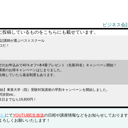
ビジネス会
に投稿しているものをこちらにも載せています。
座】簿記講師が選ぶベストスクール
コだ！
8月末までのお申込みで40％オフ+本4冊プレゼント（先着30名）キャンペーン開始！
講座のお得キャンペーンはじまりました。
合格していたら返金制度もあります。
ペーン開始】東亜大学（院）受験対策講座の早割キャンペーンを開始しました。
演習etc」
1日までなら19,800円！
セットをリリースしました】
er）
にて
YOUTUBE生放送
の日程や講座情報などをお知らせしております
部分の講座をまとめたお得なセットをリリースしました。
よろしくお願いいたします！
におすすめです。