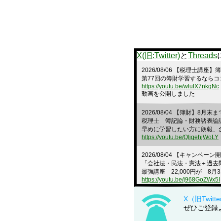
X(旧:Twitter)
と
Threads
2026/08/06 【税理士講
第77回の簿財学習するならコ
https://youtu.be/wlulX7nkgNc
動画を公開しました
2026/08/04 【簿財】
税理士 簿記論・財務諸表論
早めに学習したい方に朗報、
https://youtu.be/QIjqehjWoLY
2026/08/04 【キャン
「会社法・民法・憲法＋過去問
最強講座 22,000円が 8月3
https://youtu.be/j968GoZWx5I
2026/08/03 【直前対策
X（旧Twitt
建設業経理士1級の直前対策
ぜひご登録
インプットの部分は不要な方