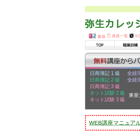
講座一覧
X(
書籍
日商簿記 1 級
全経簿
日商簿記 2 級
全経簿
日商簿記 3 級
ネット試験 2 級
東亜
ネット試験 3 級
WEB講座マニュア