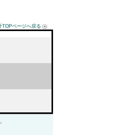
計TOPページへ戻る
。