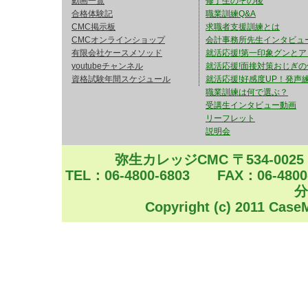
動画一覧
修了生のその後
合格体験記
講師横山の経験からも相互学習
職業訓練Q&A
CMC掲示板
求職者支援訓練とは
超直前ではありますが、簿記
CMCオンラインショップ
会計事務所先生インタビュ
有限会社ケースメソッド
就活応援!第一印象グンとア
します
youtubeチャンネル
就活応援!面接対策おじぎの
資格試験年間スケジュール
就活応援!好感度UP！発声練
簿記論 超直前確認（聴くだけ
職業訓練は何で選ぶ？
追い込もう
受講生インタビュー動画
リーフレット
特殊商品売買
https://yout
説明会
在外支店
https://youtu.be/eN
弥生カレッジCMC 〒534-002
TEL：06-4800-6803 FAX：06-4
2026/07/29 【動画公開】
分
最後の日曜日何しよう？
Copyright (c) 2011 CaseM
ファイナルノート作戦で合格
8/2（日）11：00～YOUTUB
https://youtu.be/vno-uqJGGJs
どなたでも参加いただけます