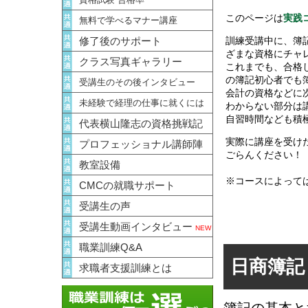
このページは
実践
無料で学べるマナー講座
訓練受講中に、簿
修了後のサポート
ざまな資格にチャ
クラス写真ギャラリー
これまでも、合格
の簿記初心者でも
受講生のその後インタビュー
会計の資格などに
未経験で経理の仕事に就くには
わからない部分は
自習時間なども積
代表横山隆志の資格挑戦記
実際に講座を受け
プロフェッショナル講師陣
ごらんください！
教室設備
※コースによって
CMCの就職サポート
受講生の声
受講生動画インタビュー
NEW
職業訓練Q&A
日商簿記
求職者支援訓練とは
簿記の基本と