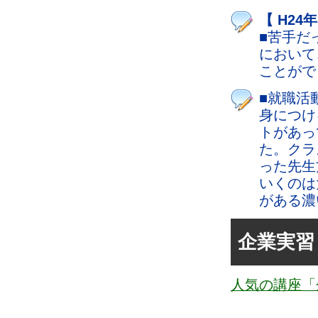
【 H24
■苦手だ
において
ことがで
■就職活
身につけ
トがあっ
た。クラ
った先生
いくのは
がある濃
企業実習
人気の講座「