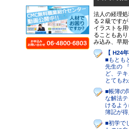
法人の経理処
る２級ですが
イラストを用
ることもあり
み込み、早期
【 H24
■もとも
先生の 
ど、テキ
とてもわ
■帳簿の
な解法テ
けるよう
簿記が得
■初学で