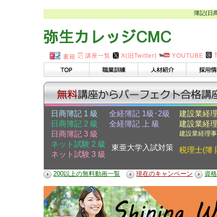
簿記(日
講座一覧
X(旧Twitter)
YOUTUBE
書籍
日商簿記 1 級
全経簿記 1級･2級
建設業経理
日商簿記 2 級
全経簿記 上 級
建設業経理
日商簿記 3 級
建設業経理事
ネット試験 2 級
東亜大学入試対策
税理士(簿 
ネット試験 3 級
200以上の無料動画一覧
現在のキャンペーン
資格