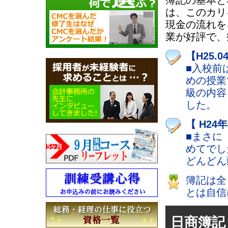
は、このカリ
現金の流れを
業が好評で、
【H25.
■入校前
めの授業
級の内容
した。
【 H24
■まさに
めてでし
どんどん
簿記は全
とは自信
日商簿記