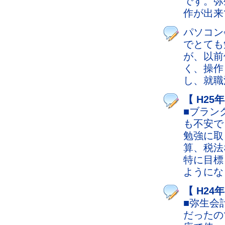
です。弥
作が出来
パソコン
でとても
が、以前
く、操作
し、就職
【 H25
■ブラン
も不安で
勉強に取
算、税法
特に目標
ようにな
【 H24
■弥生会
だったの