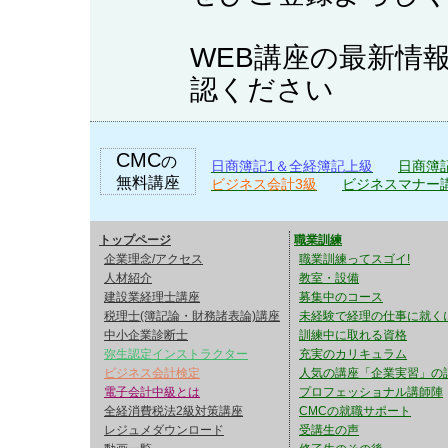
早めに学習したい方に朗報、
https://youtu.be/QIjqehjWoLY
WEB講座の最新情
認ください
2026/08/04 【キャンペ
キャンペーンを開始しました
「会社法・民法・憲法＋過去問演
CMC
の
日商簿記1＆全経簿記上級
日商簿
最強講座 22,000円が 8月31
無料講座
ビジネス会計3級
ビジネスマナー
https://youtu.be/j968GoZWx5I
トップページ
職業訓練
企業理念/アクセス
2026/08/03 【直前対策セ
職業訓練ってスゴイ!
人材紹介
教室・設備
建設業経理士1級の直前対策部
建設業経理士講座
募集中のコース
税理士(簿記論・財務諸表論)講座
未経験で経理の仕事に就く
リースしました。
中小企業診断士
訓練中に取れる資格
弥生認定インストラクター
充実のカリキュラム
インプットの部分は不要な方
ビジネス会計検定
人気の講座「企業実習」の
https://youtu.be/oCJWWzdEgxw
電子会計中級とは
プロフェッショナル講師陣
全経消費税法2級対策講座
CMCの就職サポート
レジュメダウンロード
受講生の声
2026/08/02 【動画公開】