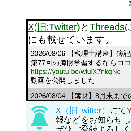
X(旧:Twitter)
と
Threads
にも載せています。
2026/08/06 【税理士講座
第77回の簿財学習するならコ
https://youtu.be/wlulX7nkgNc
動画を公開しました
2026/08/04 【簿財】8月
ト（先着30名）キャンペーン
X（旧Twitter）
にて
税理士 簿記論・財務諸表論講
報などをお知らせ
た。
ぜひご登録よろし