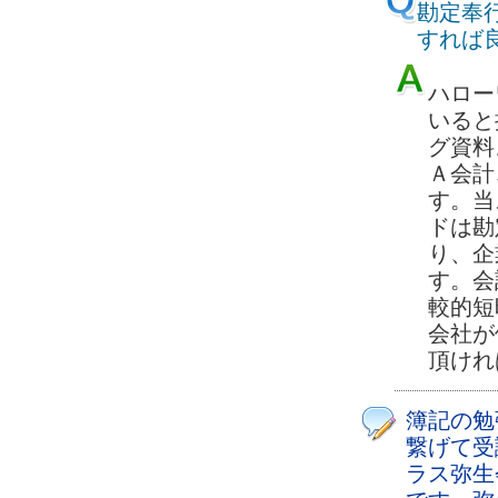
勘定奉
すれば
ハロー
いると
グ資料
Ａ会計
す。当
ドは勘
り、企
す。会
較的短
会社が
頂けれ
簿記の勉
繋げて受
ラス弥生