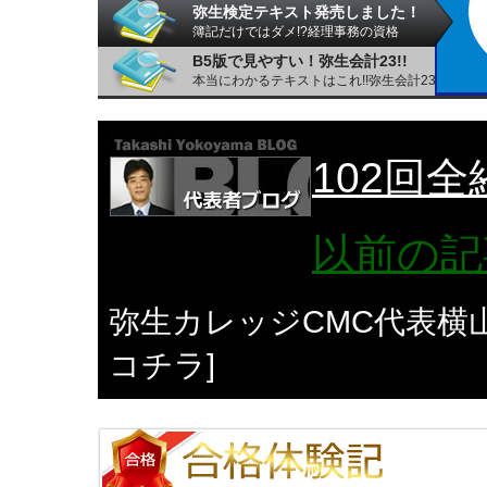
弥生検定テキスト発売しました！
簿記だけではダメ!?経理事務の資格
B5版で見やすい！弥生会計23!!
本当にわかるテキストはこれ!!弥生会計23
102回
以前の記
弥生カレッジCMC代表横
コチラ]