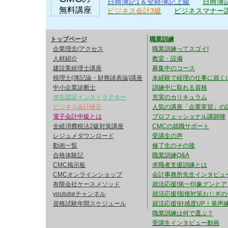
日商簿記1＆全経簿記上級
日商簿
2026/08/04 【キャ
無料講座
ビジネス会計3級
ビジネスマナー
全経簿記能力試験（R4.5.29実施
2022.06.06
講座の早割キャンペーン
全経簿記能力試験（R4.2.20実施
2022.02.28
トップページ
職業訓練
全経税法能力試験（R4.2.6実施）
2022.02.14
「会社法・民法・憲法＋過
企業理念/アクセス
職業訓練ってスゴイ!
全経簿記能力試験（R3.11.28実施
2021.12.06
人材紹介
教室・設備
最強講座 22,000円が 8
た。
建設業経理士講座
募集中のコース
税理士(簿記論・財務諸表論)講座
未経験で経理の仕事に就く
全経税法能力試験（R3.10.31実施
2021.11.08
https://youtu.be/j968GoZW
中小企業診断士
訓練中に取れる資格
た。
弥生認定インストラクター
充実のカリキュラム
ビジネス会計検定
全経簿記能力試験（R3.07.11実施
人気の講座「企業実習」の
2021.07.19
2026/08/03 【直前
電子会計中級とは
た。
プロフェッショナル講師陣
全経消費税法2級対策講座
CMCの就職サポート
全経簿記能力試験（R3.05.30実施
2021.06.07
建設業経理士1級の直前
レジュメダウンロード
受講生の声
た。
動画一覧
修了生のその後
セットをリリースしまし
合格体験記
職業訓練Q&A
全経簿記能力試験（R3.02.21実施
2021.03.01
CMC掲示板
求職者支援訓練とは
た。
CMCオンラインショップ
会計事務所先生インタビュ
インプットの部分は不要
全経税法能力試験（R3.02.07実施
2021.02.15
有限会社ケースメソッド
就活応援!第一印象グンとア
た。
youtubeチャンネル
就活応援!面接対策おじぎの
https://youtu.be/oCJWWz
資格試験年間スケジュール
就活応援!好感度UP！発声練
全経簿記能力試験（R2.11.22実施
2020.11.30
職業訓練は何で選ぶ？
た。
受講生インタビュー動画