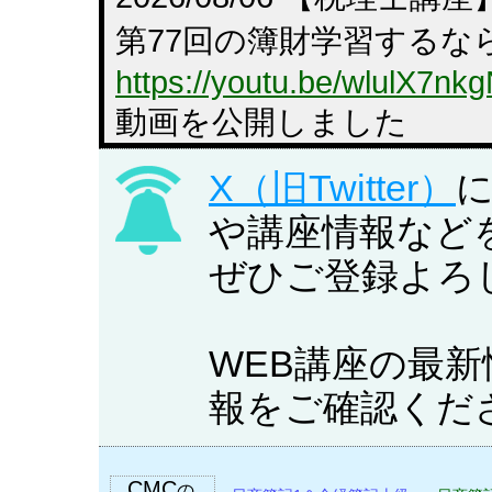
全経簿記能力試験（R6.05.26実施
2024.06.03
た。
第77回の簿財学習するな
全経簿記能力試験（R6.02.18実施
2024.02.26
https://youtu.be/wlulX7nk
た。
全経税法能力試験（R6.02.04実施
2024.02.13
動画を公開しました
た。
全経簿記能力試験（R5.07.09実施
2023.07.18
X（旧Twitter）
2026/08/04 【簿財】
た。
全経簿記能力試験（R5.05.28実施
2023.06.05
や講座情報など
冊プレゼント（先着30名
た。
ぜひご登録よろ
税理士 簿記論・財務諸
全経簿記能力試験（R5.02.19実施
2023.02.27
た。
まりました。
全経税法能力試験（R5.02.05実施
2023.02.13
た。
WEB講座の最
早めに学習したい方に朗
全経簿記能力試験（R4.11.27実施
2022.12.05
報をご確認くだ
た。
ります。
全経税法能力試験（R4.10.30実施
2022.11.09
https://youtu.be/QIjqehjW
た。
全経簿記能力試験（R4.7.10実施
2022.07.19
CMC
の