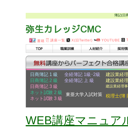
簿記(日
講座一覧
X(旧Twitter)
YOUTUBE
書籍
日商簿記 1 級
全経簿記 1級･2級
建設業経理
日商簿記 2 級
全経簿記 上 級
建設業経理
日商簿記 3 級
建設業経理事
ネット試験 2 級
東亜大学入試対策
税理士(簿 
ネット試験 3 級
WEB講座マニュア