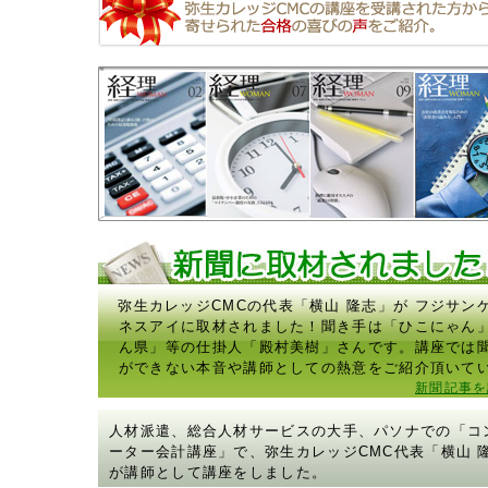
弥生カレッジCMCの代表「横山 隆志」が フジサン
ネスアイに取材されました！聞き手は「ひこにゃん
ん県」等の仕掛人「殿村美樹」さんです。講座では
ができない本音や講師としての熱意をご紹介頂いて
新聞記事を
人材派遣、総合人材サービスの大手、パソナでの「コ
ーター会計講座」で、弥生カレッジCMC代表「横山 
が講師として講座をしました。