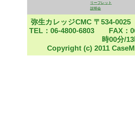
2026/08/02 【動画
日商簿記3級2級の
解答速報祭
開催中
2020.11.15
リーフレット
説明会
論点も多く、講師横山の
全経税法能力試験（R2.10.25実施
2020.11.02
た。
弥生カレッジCMC 〒534-002
あげます。
建設業経理士1級第27回理論添削の
2020.09.03
TEL：06-4800-6803 FAX
超直前ではありますが、
全経簿記能力試験（R2.07.12実施
2020.07.20
時00分/1
た。
期間限定公開します
Copyright (c) 2011 CaseM
職業訓練出身の受講生インタビュー
2020.07.17
簿記論 超直前確認（聴
全経簿記能力試験（R2.05.31実施
2020.06.08
た。
問研究会で追い込もう
誠に勝手ではございますが【2020年4
2020.04.23
期間にてゴールデンウィーク休業と
特殊商品売買
https:/
WEB講座は随時ご注文を承ります
発送物に関しましては、5/11以降
在外支店
https://youtu.
詳しくは
こちら
よりご確認ください
弥生製品などの出荷に
2020.04.07
弥生製品の出荷に関しては、弥生株
2026/07/29 【動画
者など関東地区の会社が数社関係し
宣言により、出荷に関して、遅延や
最後の日曜日何しよう？
文書および申請書などはお早めにお
いたします